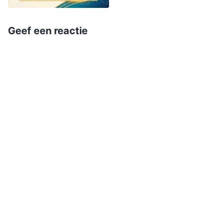
en het leven. Wie de woorden van de
Mensenzoon hoort, maar onverschillig blijft of
Geef een reactie
ze verwerpt, of weigert de waarheid te
aanvaarden, is een dwaze maagd die door de
Heer zal worden verworpen. Huilend en
tandenknarsend zullen ze zeker aan grote
rampen ten prooi vallen. Tot nu toe heeft de
religieuze wereld de Heer niet verwelkomd. In
plaats daarvan zijn ze bezweken aan de rampen,
waarbij ze in een constante staat van wanhoop
God de schuld geven en Hem ontkennen. Zij die
Gods schapen zijn, zoeken en onderzoeken
gretig de ware weg nadat ze Gods stem hebben
gehoord, waardoor ze de Heer kunnen