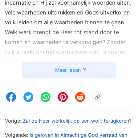
incarnatie en Hij zal voornamelijk woorden uiten,
vele waarheden uitdrukken en Gods uitverkoren
volk leiden om alle waarheden binnen te gaan.
Welk werk brengt de Heer tot stand door te
komen en waarheden te verkondigen? Zonder
twijfel is dit om het oordeelswerk uit te voeren,
beginnend bij het huis van God, wat verder
Meer lezen
bewijst dat God het oordeelswerk in de laatste
dagen verricht door waarheden uit te drukken.
Hoe kunnen we de Heer dan verwelkomen?
Omdat Hij als de Mensenzoon komt en de
Mensenzoon een heel gewoon uiterlijk heeft
zonder iets openlijk bovennatuurlijks, ziet
Vorige:
Zal de Heer werkelijk op een wolk terugkeren?
niemand alleen aan Zijn uiterlijk dat dit Gods
Volgende:
Is geloven in Almachtige God verraad van