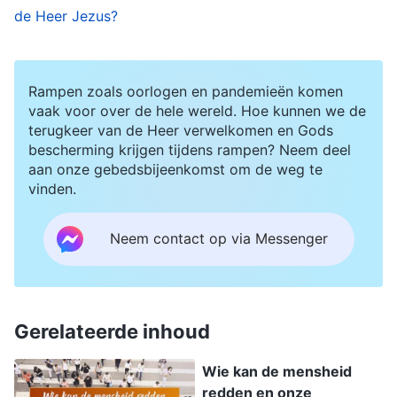
verschijning is. Het belangrijkste is om naar de
de Heer Jezus?
uitspraken van de Mensenzoon te luisteren en te
zien of dit Gods stem is. We kunnen de Heer
Rampen zoals oorlogen en pandemieën komen
verwelkomen door Gods stem te herkennen en
vaak voor over de hele wereld. Hoe kunnen we de
de deur voor Hem te openen. Als Hij waarheden
terugkeer van de Heer verwelkomen en Gods
spreekt en de mensen horen Zijn stem maar
bescherming krijgen tijdens rampen? Neem deel
aan onze gebedsbijeenkomst om de weg te
herkennen die niet, dan zullen ze Hem op geen
vinden.
enkele manier kunnen verwelkomen. In het boek
Openbaring wordt dit herhaaldelijk voorspeld:
Neem contact op via Messenger
“
Wie oren heeft, moet horen wat de Geest
tegen de gemeenten zegt
”
. Dit
(Openbaring 2, 3)
wordt in totaal zeven keer genoemd. Om de
Gerelateerde inhoud
Heer te verwelkomen, is het horen van de stem
Wie kan de mensheid
van God dus absoluut cruciaal; dit is de enige
redden en onze