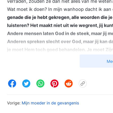
verraden, zouden ze dan niet alles van me weten
Wat moet ik doen? In mijn wanhoop dacht ik aan
genade die je hebt gekregen, alle woorden die j
luisteren? Het maakt niet uit wie wegrent, jij kun
Andere mensen laten God in de steek, maar jij
Anderen spreken slecht over God, maar jij kan da
je moet Hem toch goed behandelen. Je moet Zijn
hebben, omdat God onschuldig is. Zijn komst na
Me
mensheid was al een grote vernedering. Hij is he
land van vuiligheid – hoeveel vernedering heeft 
aan jullie zelf
”
(Het Woord, Deel I, De verschijning e
. Elk van Gods woorden d
afstammelingen van Moab)
geweten voelde zich ernstig terechtgewezen. Ik 
Vorige:
Mijn moeder in de gevangenis
gevolgd, hoe ik van de eindeloze liefde en warm