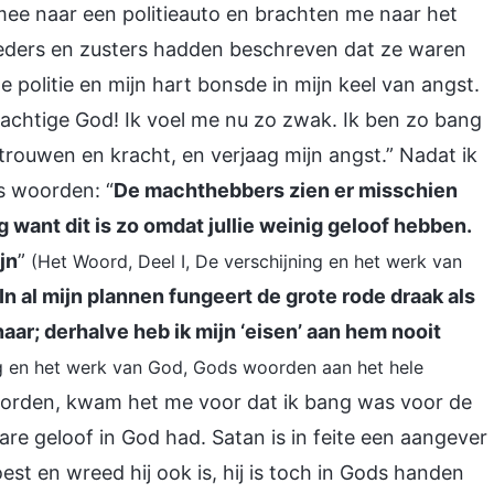
e naar een politieauto en brachten me naar het
oeders en zusters hadden beschreven dat ze waren
politie en mijn hart bonsde in mijn keel van angst.
achtige God! Ik voel me nu zo zwak. Ik ben zo bang
trouwen en kracht, en verjaag mijn angst.” Nadat ik
s woorden: “
De machthebbers zien er misschien
 want dit is zo omdat jullie weinig geloof hebben.
ijn
”
(Het Woord, Deel I, De verschijning en het werk van
In al mijn plannen fungeert de grote rode draak als
enaar; derhalve heb ik mijn ‘eisen’ aan hem nooit
ng en het werk van God, Gods woorden aan het hele
oorden, kwam het me voor dat ik bang was voor de
re geloof in God had. Satan is in feite een aangever
est en wreed hij ook is, hij is toch in Gods handen