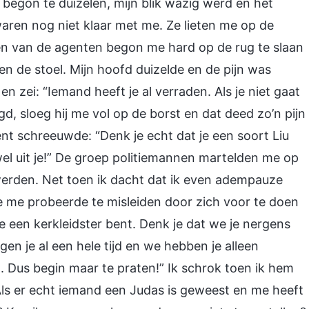
begon te duizelen, mijn blik wazig werd en het
aren nog niet klaar met me. Ze lieten me op de
Een van de agenten begon me hard op de rug te slaan
en de stoel. Mijn hoofd duizelde en de pijn was
 zei: “Iemand heeft je al verraden. Als je niet gaat
d, sloeg hij me vol op de borst en dat deed zo’n pijn
nt schreeuwde: “Denk je echt dat je een soort Liu
el uit je!” De groep politiemannen martelden me op
werden. Net toen ik dacht dat ik even adempauze
ie me probeerde te misleiden door zich voor te doen
je een kerkleidster bent. Denk je dat we je nergens
en je al een hele tijd en we hebben je alleen
Dus begin maar te praten!” Ik schrok toen ik hem
Als er echt iemand een Judas is geweest en me heeft