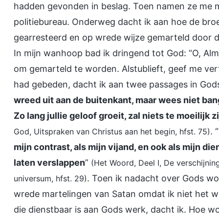
hadden gevonden in beslag. Toen namen ze me me
politiebureau. Onderweg dacht ik aan hoe de br
gearresteerd en op wrede wijze gemarteld door de 
In mijn wanhoop bad ik dringend tot God: “O, Alm
om gemarteld te worden. Alstublieft, geef me ver
had gebeden, dacht ik aan twee passages in God
wreed uit aan de buitenkant, maar wees niet bang
Zo lang jullie geloof groeit, zal niets te moeilijk z
. “
God, Uitspraken van Christus aan het begin, hfst. 75)
mijn contrast, als mijn vijand, en ook als mijn di
laten verslappen
”
(Het Woord, Deel I, De verschijni
. Toen ik nadacht over Gods w
universum, hfst. 29)
wrede martelingen van Satan omdat ik niet het wa
die dienstbaar is aan Gods werk, dacht ik. Hoe wo