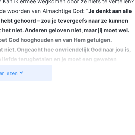
? Kan ik ermee wegkomen door ze niets te vertellen?
 de woorden van Almachtige God: “
Je denkt aan alle
e hebt gehoord – zou je tevergeefs naar ze kunnen
t het niet. Anderen geloven niet, maar jij moet wel.
 moet God hooghouden en van Hem getuigen.
t niet. Ongeacht hoe onvriendelijk God naar jou is,
 liefde terugbetalen en je moet een geweten
ar de aarde vanuit de hemel om te werken onder de
er lezen
ilig zonder iets van smerigheid. Te komen naar een
Hij doorstaan? Werken in jullie zelf komt ten goede
n het werk van God, Het belang van het redden van de
reunde door in mijn verdoofde hart, en mijn
bedacht hoe ik Almachtige God jarenlang had
te van God had genoten, de overvloedige