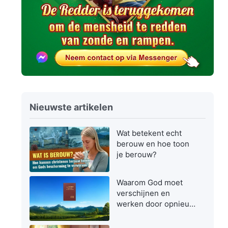
Nieuwste artikelen
Wat betekent echt
berouw en hoe toon
je berouw?
Waarom God moet
verschijnen en
werken door opnieuw
vlees te worden in de
laatste dagen