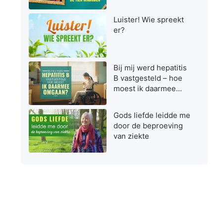
maagden zijn bij het
ontvangen van de
Luister! Wie spreekt
Heer
er?
Bij mij werd hepatitis
B vastgesteld – hoe
moest ik daarmee
omgaan?
Gods liefde leidde me
door de beproeving
van ziekte