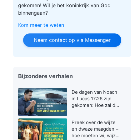
gekomen! Wil je het koninkrijk van God
binnengaan?
Kom meer te weten
Neem contact op via Messenger
Bijzondere verhalen
De dagen van Noach
in Lucas 17:26 zijn
gekomen: Hoe zal de
Zoon des mensen
verschijnen en
Preek over de wijze
werken?
en dwaze maagden −
hoe moeten wij wijze