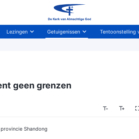
Lezingen
Getuigenissen
Tentoonstelling 
ent geen grenzen
 provincie Shandong