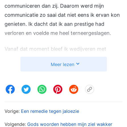
communiceren dan zij. Daarom werd mijn
communicatie zo saai dat niet eens ik ervan kon
genieten. Ik dacht dat ik aan prestige had
verloren en voelde me heel terneergeslagen.
Vanaf dat moment bleef ik wedijveren met
zuster Xia. Toen ze tijdens een bijeenkomst
Meer lezen
hoorde van de gesteldheid van broeders en
zusters, vond ze relevante woorden van God, die
ze in haar communicatie verweefde met haar
eigen ervaring. Ik zag hoe iedereen tijdens het
luisteren met het hoofd knikte. Sommigen
Vorige:
Een remedie tegen jaloezie
maakten aantekeningen, en anderen zeiden:
“Van nu af aan hebben we een pad om te
Volgende:
Gods woorden hebben mijn ziel wakker