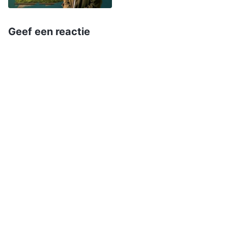
werd. Ik wilde de situatie ontvluchten en niet
meer met haar samenwerken. Ik weet nog dat
Geef een reactie
tijdens een bijeenkomst enkele zusters geen
goede gesteldheid hadden. Er was geen enkele
verbetering na zuster Xia’s communicatie. Niet
alleen hielp ik haar niet om te communiceren,
maar ik dacht zelfs: nu zal iedereen zien dat ze
problemen niet kan oplossen. Dan zullen ze niet
langer tegen haar opkijken en op mij neerkijken.
In die periode probeerde ik zuster Xia constant
de loef af te steken, en ging het met mijn
spirituele gesteldheid bergafwaarts. Mij ontbrak
het aan licht als ik tijdens bijeenkomsten
communiceerde over
Gods woorden
. Als ik zag