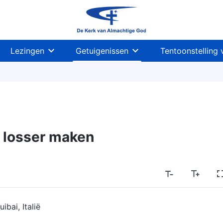
Lezingen
Getuigenissen
Tentoonstelling 
 losser maken
ibai, Italië