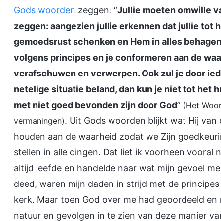
Gods woorden
zeggen: “
Jullie moeten omwille va
zeggen: aangezien jullie erkennen dat jullie tot
gemoedsrust schenken en Hem in alles behagen.
volgens principes en je conformeren aan de waarhe
verafschuwen en verwerpen. Ook zul je door ie
netelige situatie beland, dan kun je niet tot he
met niet goed bevonden zijn door God
”
(Het Woord
. Uit Gods woorden blijkt wat Hij van 
vermaningen)
houden aan de waarheid zodat we Zijn goedkeu
stellen in alle dingen. Dat liet ik voorheen voora
altijd leefde en handelde naar wat mijn gevoel me 
deed, waren mijn daden in strijd met de principe
kerk. Maar toen God over me had geoordeeld en 
natuur en gevolgen in te zien van deze manier v