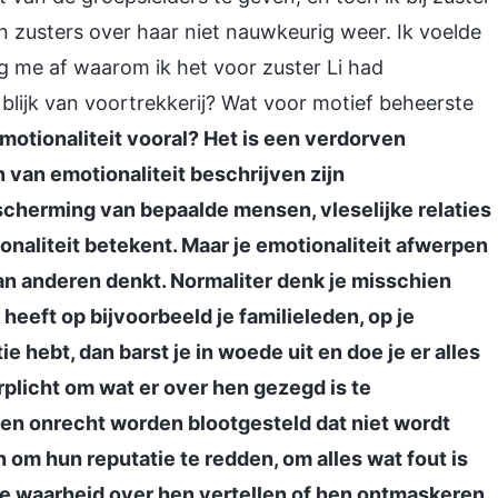
n zusters over haar niet nauwkeurig weer. Ik voelde
g me af waarom ik het voor zuster Li had
 blijk van voortrekkerij? Wat voor motief beheerste
motionaliteit vooral? Het is een verdorven
van emotionaliteit beschrijven zijn
scherming van bepaalde mensen, vleselijke relaties
ionaliteit betekent. Maar je emotionaliteit afwerpen
an anderen denkt. Normaliter denk je misschien
heeft op bijvoorbeeld je familieleden, op je
e hebt, dan barst je in woede uit en doe je er alles
rplicht om wat er over hen gezegd is te
een onrecht worden blootgesteld dat niet wordt
n om hun reputatie te redden, om alles wat fout is
 de waarheid over hen vertellen of hen ontmaskeren.