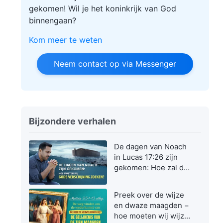
gekomen! Wil je het koninkrijk van God
binnengaan?
Kom meer te weten
Neem contact op via Messenger
Bijzondere verhalen
De dagen van Noach
in Lucas 17:26 zijn
gekomen: Hoe zal de
Zoon des mensen
verschijnen en
Preek over de wijze
werken?
en dwaze maagden −
hoe moeten wij wijze