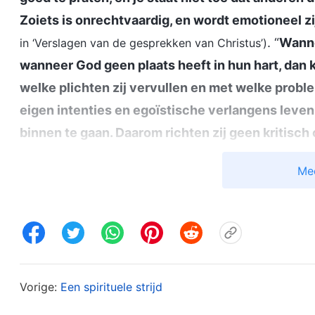
Zoiets is onrechtvaardig, en wordt emotioneel 
. “
Wanne
in ‘Verslagen van de gesprekken van Christus’)
wanneer God geen plaats heeft in hun hart, dan k
welke plichten zij vervullen en met welke prob
eigen intenties en egoïstische verlangens leven, 
binnen te gaan. Daarom richten zij geen kritisch
problemen stuiten, en kunnen zij niet inzien waar
Me
gebruiken zij allerlei rechtvaardigingen om leug
zijn heel goed in het beschermen van hun eigen b
maar ze hebben in feite geen relatie opgebouw
moeten hebben’ in ‘Verslagen van de gesprekken van Ch
de waarheidsbeginselen kunnen volgen. Maar we
Vorige:
Een spirituele strijd
begunstigen en beschermen mensen met wie we e
is handelen op grond van emoties. Als we worden 