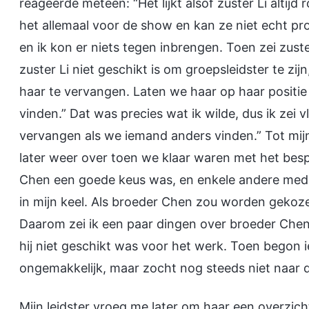
reageerde meteen: “Het lijkt alsof zuster Li altijd 
het allemaal voor de show en kan ze niet echt pr
en ik kon er niets tegen inbrengen. Toen zei zust
zuster Li niet geschikt is om groepsleidster te 
haar te vervangen. Laten we haar op haar posit
vinden.” Dat was precies wat ik wilde, dus ik zei 
vervangen als we iemand anders vinden.” Tot mi
later weer over toen we klaar waren met het besp
Chen een goede keus was, en enkele andere mede
in mijn keel. Als broeder Chen zou worden gekoze
Daarom zei ik een paar dingen over broeder Chen
hij niet geschikt was voor het werk. Toen begon i
ongemakkelijk, maar zocht nog steeds niet naar 
Mijn leidster vroeg me later om haar een overzicht