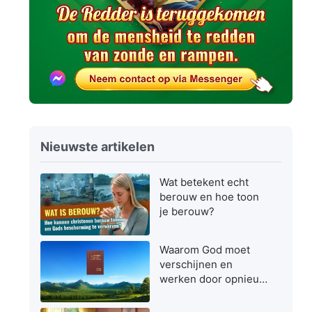
Nieuwste artikelen
Wat betekent echt
berouw en hoe toon
je berouw?
Waarom God moet
verschijnen en
werken door opnieuw
vlees te worden in de
laatste dagen