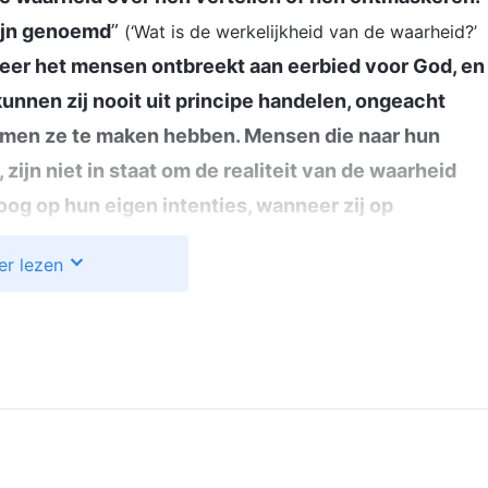
zijn genoemd
”
(‘Wat is de werkelijkheid van de waarheid?’
er het mensen ontbreekt aan eerbied voor God, en
unnen zij nooit uit principe handelen, ongeacht
lemen ze te maken hebben. Mensen die naar hun
zijn niet in staat om de realiteit van de waarheid
 oog op hun eigen intenties, wanneer zij op
 het met hun intenties fout gaat. In plaats daarvan
er lezen
ens en uitvluchten voor zichzelf te verzinnen. Ze
elangen, reputatie en intermenselijke relaties,
d met God
”
(‘De houding die de mens tegenover God zou
. Hieruit blijkt dat we bij problemen niet eerlijk
ristus’)
 maken geen onderscheid tussen goed en fout, en
en band hebben of waar we iets aan hebben. Dat
beheerst door emoties, of het nu in onze plicht is