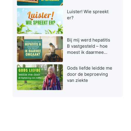
maagden zijn bij het
ontvangen van de
Luister! Wie spreekt
Heer
er?
Bij mij werd hepatitis
B vastgesteld – hoe
moest ik daarmee
omgaan?
Gods liefde leidde me
door de beproeving
van ziekte