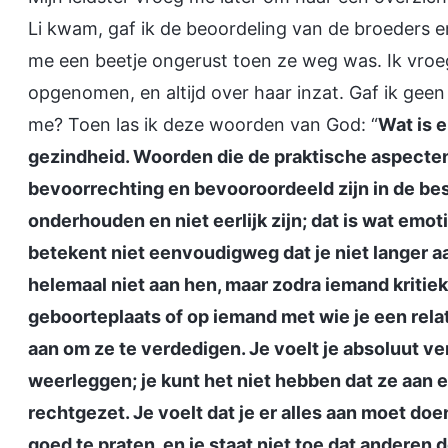
Li kwam, gaf ik de beoordeling van de broeders e
me een beetje ongerust toen ze weg was. Ik vroe
opgenomen, en altijd over haar inzat. Gaf ik geen
me? Toen las ik deze woorden van God: “
Wat is e
gezindheid. Woorden die de praktische aspecten 
bevoorrechting en bevooroordeeld zijn in de be
onderhouden en niet eerlijk zijn; dat is wat emot
betekent niet eenvoudigweg dat je niet langer a
helemaal niet aan hen, maar zodra iemand kritiek 
geboorteplaats of op iemand met wie je een relati
aan om ze te verdedigen. Je voelt je absoluut ve
weerleggen; je kunt het niet hebben dat ze aan 
rechtgezet. Je voelt dat je er alles aan moet doe
goed te praten, en je staat niet toe dat anderen