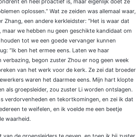
rondrent en heel proactief is, maar eigenlijk doet ze
oblemen oplossen.” Wat ze zeiden was allemaal waar,
er Zhang, een andere kerkleidster: “Het is waar dat
zijn, maar we hebben nu geen geschikte kandidaat om
ie houden tot we een goede vervanger kunnen
vlug: “Ik ben het ermee eens. Laten we haar
jn verbazing, begon zuster Zhou er nog geen week
reken van het werk voor de kerk. Ze zei dat broeder
werkers waren het daarmee eens. Mijn hart klopte
n als groepsleider, zou zuster Li worden ontslagen.
s verdorvenheden en tekortkomingen, en zei ik dat
edereen te weifelen, en ik voelde me een beetje
de waarheid.
 van de groepsleiders te geven, en toen ik bij zuster