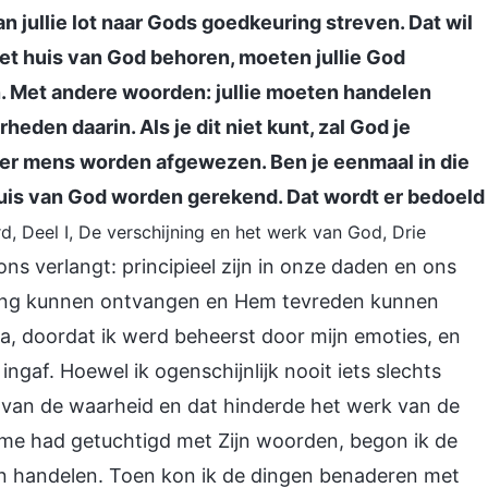
n jullie lot naar Gods goedkeuring streven. Dat wil
 het huis van God behoren, moeten jullie God
 Met andere woorden: jullie moeten handelen
den daarin. Als je dit niet kunt, zal God je
der mens worden afgewezen. Ben je eenmaal in die
t huis van God worden gerekend. Dat wordt er bedoeld
, Deel I, De verschijning en het werk van God, Drie
ons verlangt: principieel zijn in onze daden en ons
ring kunnen ontvangen en Hem tevreden kunnen
l na, doordat ik werd beheerst door mijn emoties, en
ingaf. Hoewel ik ogenschijnlijk nooit iets slechts
s van de waarheid en dat hinderde het werk van de
me had getuchtigd met Zijn woorden, begon ik de
an handelen. Toen kon ik de dingen benaderen met