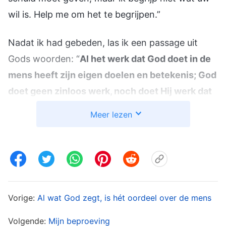
wil is. Help me om het te begrijpen.”
Nadat ik had gebeden, las ik een passage uit
Gods woorden: “
Al het werk dat God doet in de
mens heeft zijn eigen doelen en betekenis; God
doet geen zinloos werk, noch doet Hij werk dat
zonder voordeel voor de mens is. Loutering
Meer lezen
betekent niet dat mensen van Gods aangezicht
worden verwijderd, noch betekent het dat ze in
de hel worden vernietigd. Het betekent veeleer
het veranderen van de gezindheid van de mens
tijdens de loutering, het veranderen van zijn
Vorige:
Al wat God zegt, is hét oordeel over de mens
intenties, zijn oude inzichten, het veranderen
van zijn liefde voor God en het veranderen van
Volgende:
Mijn beproeving