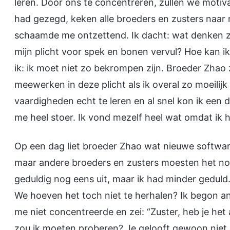
leren. Door ons te concentreren, zullen we motivat
had gezegd, keken alle broeders en zusters naar m
schaamde me ontzettend. Ik dacht: wat denken ze
mijn plicht voor spek en bonen vervul? Hoe kan i
ik: ik moet niet zo bekrompen zijn. Broeder Zhao 
meewerken in deze plicht als ik overal zo moeili
vaardigheden echt te leren en al snel kon ik een d
me heel stoer. Ik vond mezelf heel wat omdat ik h
Op een dag liet broeder Zhao wat nieuwe softwar
maar andere broeders en zusters moesten het n
geduldig nog eens uit, maar ik had minder geduld. I
We hoeven het toch niet te herhalen? Ik begon a
me niet concentreerde en zei: “Zuster, heb je he
zou ik moeten proberen? Je gelooft gewoon niet d