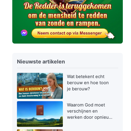
Nieuwste artikelen
Wat betekent echt
berouw en hoe toon
je berouw?
Waarom God moet
verschijnen en
werken door opnieuw
vlees te worden in de
laatste dagen