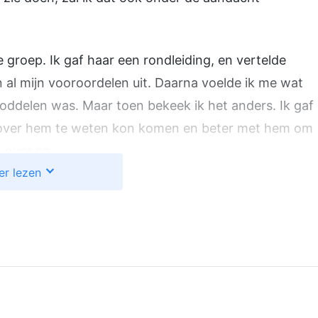
 groep. Ik gaf haar een rondleiding, en vertelde
n al mijn vooroordelen uit. Daarna voelde ik me wat
roddelen was. Maar toen bekeek ik het anders. Ik gaf
es over hem te weten kon komen en beter met hem om
 over na.
er lezen
en kerkleider had verteld dat broeder Zhao wat
or mij om mijn zegje te doen. De leider gaat broeder
 weet hij ook eens hoe het voelt. En misschien
, dan hoef ik hem ook niet meer dag in dat uit te
rvenheden en gebreken met de leider. Ik dacht dat hij
oen de leider een aantal dagen later iedereens