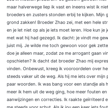
maar halverwege liep ik vast en ineens wist ik n
broeders en zusters stonden erbij te kijken. Mijn
grond zakken! Broeder Zhao zei, met een hele stre
en je let niet op als je iets moet leren. Hoe kun j
met wat hij had gezegd. Ik dacht: je vindt me ge
juist mij. Je wilde me toch gewoon voor gek zette
doe je alleen maar, zodat ze me arrogant gaan vi
opschieten? Ik dacht dat broeder Zhao mij expre
vinden. Onbewust, kreeg ik vooroordelen over h
steeds vaker uit de weg. Als hij me iets over mijn 
paar woorden. Ik was bang voor een standje als 
meer ik hem uit de weg ging, hoe meer fouten en 
aanwijzingen en correcties. Ik raakte geïrriteerd 
me steeds voor schut. Als ik jou een keer iets fou