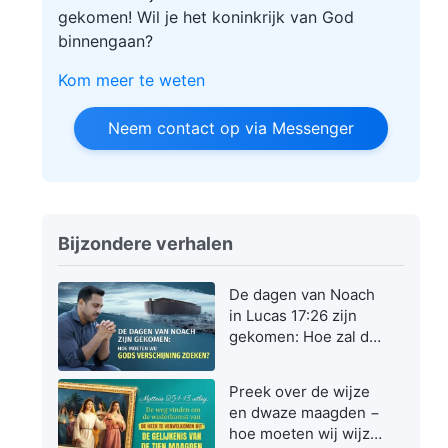
gekomen! Wil je het koninkrijk van God
binnengaan?
Kom meer te weten
Neem contact op via Messenger
Bijzondere verhalen
De dagen van Noach
in Lucas 17:26 zijn
gekomen: Hoe zal de
Zoon des mensen
verschijnen en
Preek over de wijze
werken?
en dwaze maagden −
hoe moeten wij wijze