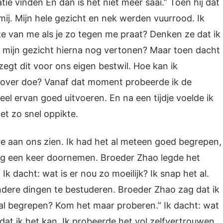
ie vinden En dan is het niet meer saai.” Toen hij dat
ij. Mijn hele gezicht en nek werden vuurrood. Ik
 van me als je zo tegen me praat? Denken ze dat ik
k mijn gezicht hierna nog vertonen? Maar toen dacht
zegt dit voor ons eigen bestwil. Hoe kan ik
jk over doe? Vanaf dat moment probeerde ik de
eel ervan goed uitvoeren. En na een tijdje voelde ik
et zo snel oppikte.
e aan ons zien. Ik had het al meteen goed begrepen,
og een keer doornemen. Broeder Zhao legde het
k dacht: wat is er nou zo moeilijk? Ik snap het al.
ndere dingen te bestuderen. Broeder Zhao zag dat ik
t al begrepen? Kom het maar proberen.” Ik dacht: wat
at ik het kan. Ik probeerde het vol zelfvertrouwen,