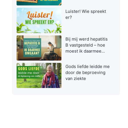
maagden zijn bij het
ontvangen van de
Luister! Wie spreekt
Heer
er?
Bij mij werd hepatitis
B vastgesteld – hoe
moest ik daarmee
omgaan?
Gods liefde leidde me
door de beproeving
van ziekte