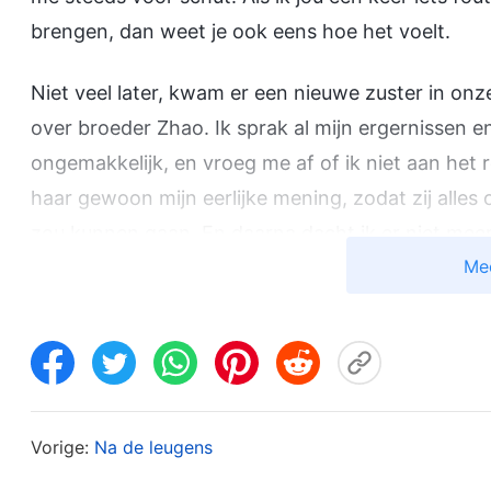
brengen, dan weet je ook eens hoe het voelt.
Niet veel later, kwam er een nieuwe zuster in onze
over broeder Zhao. Ik sprak al mijn ergernissen e
ongemakkelijk, en vroeg me af of ik niet aan het 
haar gewoon mijn eerlijke mening, zodat zij all
zou kunnen gaan. En daarna dacht ik er niet meer
Me
Niet lang daarna, hoorde ik dat een zuster aan e
problemen had. Ik dacht: dit is een goede kans vo
Zhao vast aanpakken als wij iets zeggen, en dan…
wordt hij daarna zelfs wel uit zijn plicht ontheven
zien. Met dit in gedachten deelde ik al zijn verdo
Vorige:
Na de leugens
zou worden vervangen, maar verrassend genoeg, t