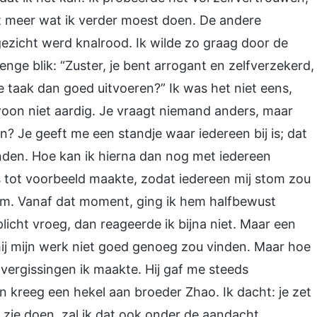
iet meer wat ik verder moest doen. De andere
 gezicht werd knalrood. Ik wilde zo graag door de
nge blik: “Zuster, je bent arrogant en zelfverzekerd,
e je taak dan goed uitvoeren?” Ik was het niet eens,
woon niet aardig. Je vraagt niemand anders, maar
n? Je geeft me een standje waar iedereen bij is; dat
nden. Hoe kan ik hierna dan nog met iedereen
s tot voorbeeld maakte, zodat iedereen mij stom zou
em. Vanaf dat moment, ging ik hem halfbewust
plicht vroeg, dan reageerde ik bijna niet. Maar een
hij mijn werk niet goed genoeg zou vinden. Maar hoe
vergissingen ik maakte. Hij gaf me steeds
en kreeg een hekel aan broeder Zhao. Ik dacht: je zet
t zie doen, zal ik dat ook onder de aandacht