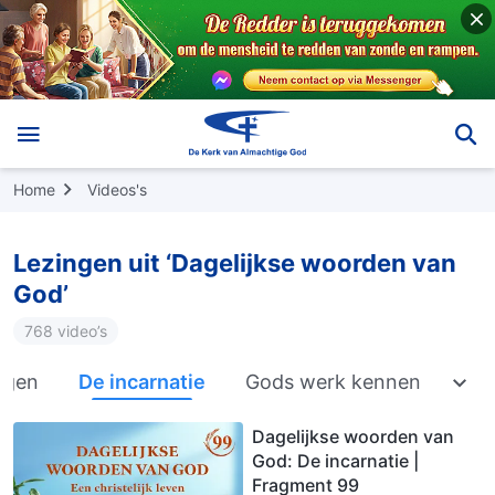
Home
Videos's
Lezingen uit ‘Dagelijkse woorden van
God’
768 video’s
dagen
De incarnatie
Gods werk kennen
God
Dagelijkse woorden van
God: De incarnatie |
Fragment 99