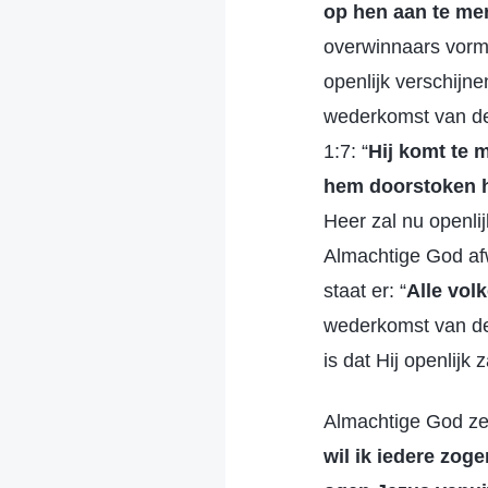
op hen aan te me
overwinnaars vormt
openlijk verschijn
wederkomst van de 
1:7: “
Hij komt te 
hem doorstoken h
Heer zal nu openlij
Almachtige God af
staat er: “
Alle vol
wederkomst van de H
is dat Hij openlijk
Almachtige God zeg
wil ik iedere zoge