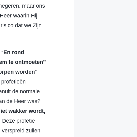
 negeren, maar ons
 Heer waarin Hij
risico dat we Zijn
 “
En rond
hem te ontmoeten
’”
rworpen worden
”
 profetieën
vanuit de normale
van de Heer was?
niet wakker wordt,
. Deze profetie
 verspreid zullen