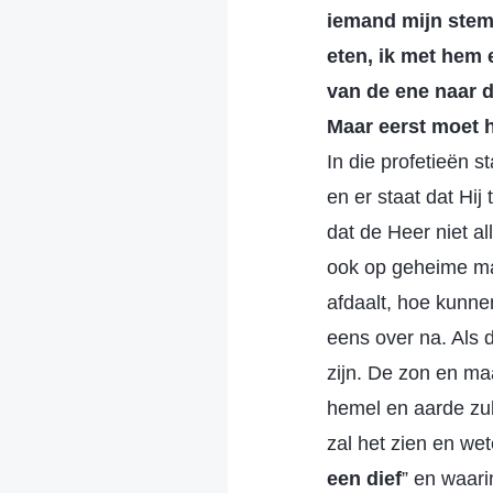
iemand mijn stem
eten, ik met hem 
van de ene naar d
Maar eerst moet h
In die profetieën s
en er staat dat Hij
dat de Heer niet a
ook op geheime ma
afdaalt, hoe kunne
eens over na. Als 
zijn. De zon en maa
hemel en aarde zul
zal het zien en we
een dief
” en waari