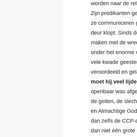
worden naar de rel
Zijn predikanten g
ze communiceren g
deur klopt. Sinds 
maken met de wrede
onder het enorme ve
vele kwade geeste
veroordeeld en gela
moet hij veel lij
openbaar was afged
de geiten, de slec
en Almachtige God
dan zelfs de CCP-
dan niet één grote