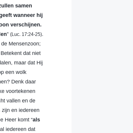
 zullen samen
geeft wanneer hij
zoon verschijnen.
den
”
.
(Luc. 17:24-25)
n de Mensenzoon;
 Betekent dat niet
dalen, maar dat Hij
op een wolk
omen? Denk daar
jke voortekenen
cht vallen en de
zijn en iedereen
de Heer komt “
als
zal iedereen dat