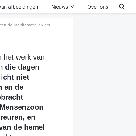
van afbeeldingen
Nieuws
Over ons
Vraag 1: Is Bliksem uit het oosten de manifestatie en het werk van de Heer? Dat is onmogelijk! “Direct na de beproeving in die dagen zal de zon verduisterd worden, en de maan zal haar licht niet meer geven, en de sterren zullen van de hemel vallen en de machten van de hemelen zullen aan het wankelen gebracht worden: En dan zal er een teken verschijnen van de Mensenzoon in de hemel: en dan zullen alle volken van de aarde treuren, en zullen ze de Mensenzoon zien komen op de wolken van de hemel met macht en grote glorie” (Mat. 24:29-30). Als de Heer echt was wedergekeerd, zou Hij wel in volle glorie zijn afgedaald op een wolk. Dan zouden de hemel en de aarde hebben geschud en de zon en maan niet langer hebben geschenen. We hebben die dingen niet gezien, dus hoe kunnen ze dan zeggen dat de Heer al is wedergekeerd? Hoe zit dat nou precies?
n het werk van
in die dagen
icht niet
n en de
ebracht
e Mensenzoon
treuren, en
van de hemel