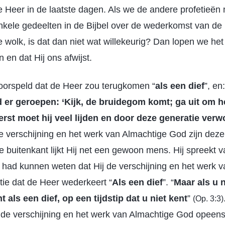
Heer in de laatste dagen. Als we de andere profetieën
enkele gedeelten in de Bijbel over de wederkomst van de
e wolk, is dat dan niet wat willekeurig? Dan lopen we het 
en dat Hij ons afwijst.
voorspeld dat de Heer zou terugkomen “
als een dief
”, en:
 er geroepen: ‘Kijk, de bruidegom komt; ga uit om 
erst moet hij veel lijden en door deze generatie ve
e verschijning en het werk van Almachtige God zijn deze
 buitenkant lijkt Hij net een gewoon mens. Hij spreekt 
 had kunnen weten dat Hij de verschijning en het werk 
etie dat de Heer wederkeert “
Als een dief
”. “
Maar als u 
als een dief, op een tijdstip dat u niet kent
”
(Op. 3:3)
t de verschijning en het werk van Almachtige God opeens