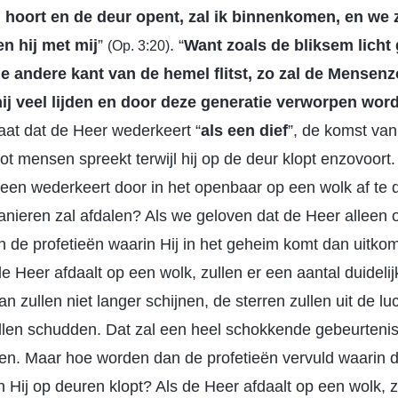
 hoort en de deur opent, zal ik binnenkomen, en we
en hij met mij
”
. “
Want zoals de bliksem licht 
(Op. 3:20)
e andere kant van de hemel flitst, zo zal de Mensen
ij veel lijden en door deze generatie verworpen wor
taat dat de Heer wederkeert “
als een dief
”, de komst va
 tot mensen spreekt terwijl hij op de deur klopt enzovoort.
lleen wederkeert door in het openbaar op een wolk af te 
nieren zal afdalen? Als we geloven dat de Heer alleen 
n de profetieën waarin Hij in het geheim komt dan uitk
de Heer afdaalt op een wolk, zullen er een aantal duideli
n zullen niet langer schijnen, de sterren zullen uit de lu
len schudden. Dat zal een heel schokkende gebeurtenis 
ten. Maar hoe worden dan de profetieën vervuld waarin 
n Hij op deuren klopt? Als de Heer afdaalt op een wolk, 