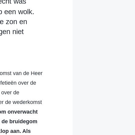
 echt was
op een wolk.
e zon en
en niet
komst van de Heer
fetieën over de
 over de
ver de wederkomst
kom onverwacht
, de bruidegom
klop aan. Als