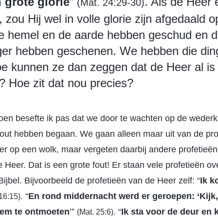
 grote glorie
”
. Als de Heer
(Mat. 24:29-30)
zou Hij wel in volle glorie zijn afgedaald 
e hemel en de aarde hebben geschud en d
ger hebben geschenen. We hebben die ding
oe kunnen ze dan zeggen dat de Heer al is
 Hoe zit dat nou precies?
oen besefte ik pas dat we door te wachten op de weder
fout hebben begaan. We gaan alleen maar uit van de pro
er op een wolk, maar vergeten daarbij andere profetieën
Heer. Dat is een grote fout! Er staan vele profetieën o
ijbel. Bijvoorbeeld de profetieën van de Heer zelf: “
Ik 
. “
En rond middernacht werd er geroepen: ‘Kijk
16:15)
hem te ontmoeten
’”
. “
Ik sta voor de deur en 
(Mat. 25:6)