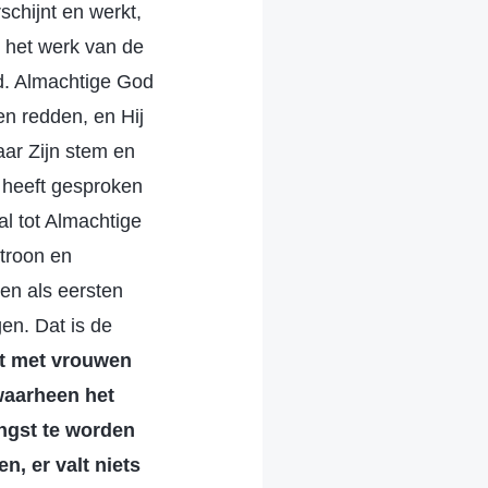
chijnt en werkt,
r het werk van de
d. Almachtige God
n redden, en Hij
aar Zijn stem en
 heeft gesproken
al tot Almachtige
troon en
den als eersten
en. Dat is de
et met vrouwen
waarheen het
engst te worden
, er valt niets