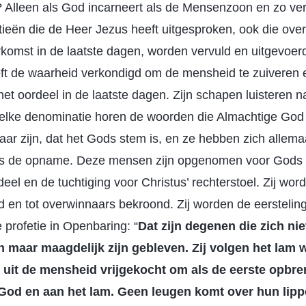
 Alleen als God incarneert als de Mensenzoon en zo vers
ieën die de Heer Jezus heeft uitgesproken, ook die ove
komst in de laatste dagen, worden vervuld en uitgevoer
ft de waarheid verkondigd om de mensheid te zuiveren e
et oordeel in de laatste dagen. Zijn schapen luisteren n
 elke denominatie horen de woorden die Almachtige God
aar zijn, dat het Gods stem is, en ze hebben zich allema
s de opname. Deze mensen zijn opgenomen voor Gods 
el en de tuchtiging voor Christus’ rechterstoel. Zij wor
 en tot overwinnaars bekroond. Zij worden de eersteling
 profetie in Openbaring: “
Dat zijn degenen die zich ni
 maar maagdelijk zijn gebleven. Zij volgen het lam 
n uit de mensheid vrijgekocht om als de eerste opbr
d en aan het lam. Geen leugen komt over hun lippen