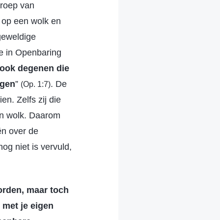
groep van
n op een wolk en
 geweldige
ie in Openbaring
 ook degenen die
agen
”
. De
(Op. 1:7)
n. Zelfs zij die
en wolk. Daarom
ën over de
og niet is vervuld,
orden, maar toch
e met je eigen