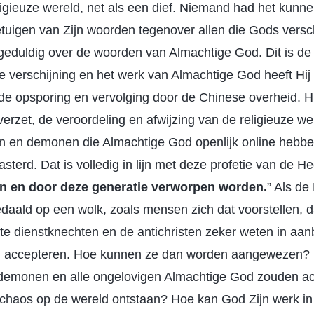
igieuze wereld, net als een dief. Niemand had het kunn
etuigen van Zijn woorden tegenover allen die Gods versc
eduldig over de woorden van Almachtige God. Dit is de
de verschijning en het werk van Almachtige God heeft Hij
 opsporing en vervolging door de Chinese overheid. Hij 
rzet, de veroordeling en afwijzing van de religieuze were
n en demonen die Almachtige God openlijk online hebbe
sterd. Dat is volledig in lijn met deze profetie van de He
den en door deze generatie verworpen worden.
” Als de
aald op een wolk, zoals mensen zich dat voorstellen, d
hte dienstknechten en de antichristen zeker weten in aan
 accepteren. Hoe kunnen ze dan worden aangewezen? I
demonen en alle ongelovigen Almachtige God zouden ac
 chaos op de wereld ontstaan? Hoe kan God Zijn werk in