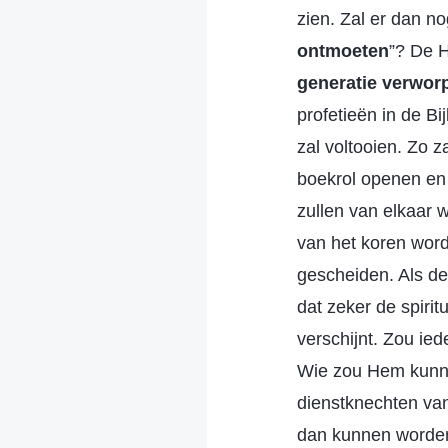
zien. Zal er dan n
ontmoeten
”? De H
generatie verwor
profetieën in de Bi
zal voltooien. Zo 
boekrol openen en
zullen van elkaar 
van het koren wor
gescheiden. Als de 
dat zeker de spiri
verschijnt. Zou i
Wie zou Hem kunn
dienstknechten va
dan kunnen worden 