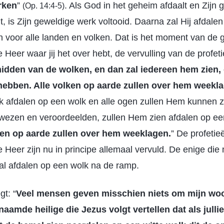
rken
”
. Als God in het geheim afdaalt en Zijn 
(Op. 14:4-5)
, is Zijn geweldige werk voltooid. Daarna zal Hij afdale
en voor alle landen en volken. Dat is het moment van de
Heer waar jij het over hebt, de vervulling van de profet
midden van de wolken, en dan zal iedereen hem zien,
ebben. Alle volken op aarde zullen over hem weekl
k afdalen op een wolk en alle ogen zullen Hem kunnen zie
wezen en veroordeelden, zullen Hem zien afdalen op e
ken op aarde zullen over hem weeklagen.
” De profetie
eer zijn nu in principe allemaal vervuld. De enige die n
 zal afdalen op een wolk na de ramp.
t: “
Veel mensen geven misschien niets om mijn wo
naamde heilige die Jezus volgt vertellen dat als julli