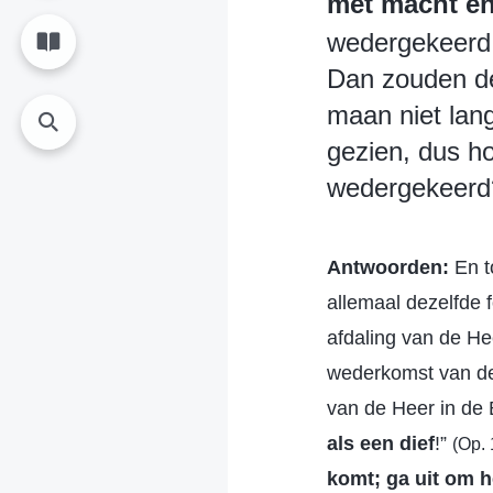
met macht en
wedergekeerd, 
Dan zouden d
maan niet lan
gezien, dus h
wedergekeerd?
Antwoorden:
En t
allemaal dezelfde 
afdaling van de He
wederkomst van de 
van de Heer in de B
als een dief
!”
(Op. 
komt; ga uit om 