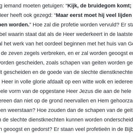
og iemand moeten getuigen: “
Kijk, de bruidegom komt;
eer heeft ook gezegd: “
Maar eerst moet hij veel lijde
pen worden.
” Hoe zal die profetie worden vervuld? Er 
jbel waarin staat dat als de Heer wederkeert in de laatst
zal het werk van het oordeel beginnen met het huis van Go
 de zeven zegels verbreken, en er zal worden geoogst 
worden gescheiden, zoals schapen van geiten worden ge
dt gescheiden en de goede van de slechte dienstknecht
Heer in volle glorie afdaalt op een witte wolk en iederee
tuele vorm van de opgestane Heer Jezus die aan de hel
edereen dan niet op de grond neervallen en Hem gehoor
en weerstaan? Hoe zouden dan de schapen van de geit
n de slechte dienstknechten kunnen worden onderschei
geoogst en gedorst? Er staan veel profetieën in de Bijb