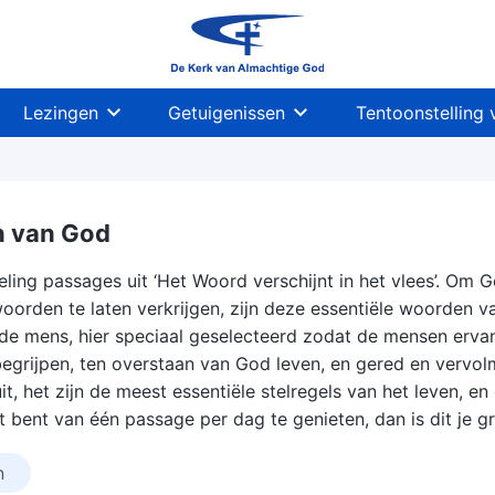
Lezingen
Getuigenissen
Tentoonstelling 
n van God
ling passages uit ‘Het Woord verschijnt in het vlees’. Om 
woorden te laten verkrijgen, zijn deze essentiële woorden v
n de mens, hier speciaal geselecteerd zodat de mensen erv
begrijpen, ten overstaan van God leven, en gered en verv
, het zijn de meest essentiële stelregels van het leven, en
at bent van één passage per dag te genieten, dan is dit je
n