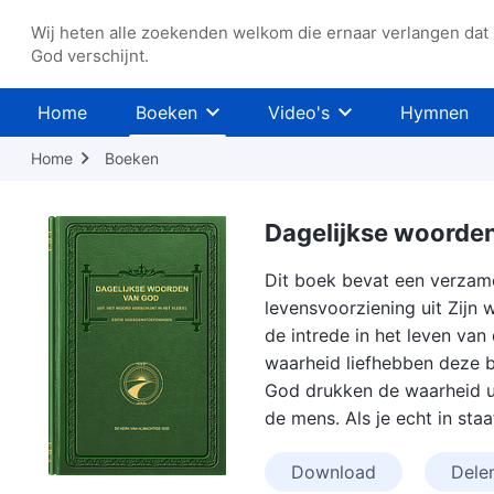
Wij heten alle zoekenden welkom die ernaar verlangen dat
God verschijnt.
Home
Boeken
Video's
Hymnen
Home
Boeken
Dagelijkse woorde
Dit boek bevat een verzame
levensvoorziening uit Zijn 
de intrede in het leven va
waarheid liefhebben deze 
God drukken de waarheid uit
de mens. Als je echt in sta
Download
Dele