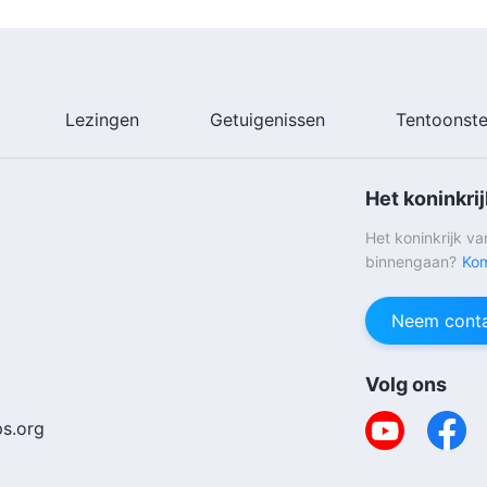
Lezingen
Getuigenissen
Tentoonste
Het koninkri
Het koninkrijk v
binnengaan?
Kom
Neem conta
Volg ons
s.org