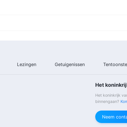
Lezingen
Getuigenissen
Tentoonste
Het koninkri
Het koninkrijk v
binnengaan?
Kom
Neem conta