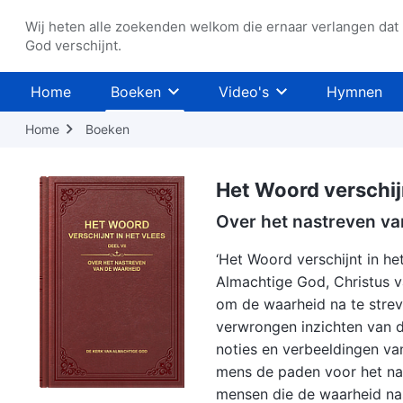
Wij heten alle zoekenden welkom die ernaar verlangen dat
God verschijnt.
Home
Boeken
Video's
Hymnen
Home
Boeken
Het Woord verschijn
Over het nastreven va
‘Het Woord verschijnt in he
Almachtige God, Christus v
om de waarheid na te strev
verwrongen inzichten van d
noties en verbeeldingen va
mens de paden voor het nas
mensen die de waarheid na