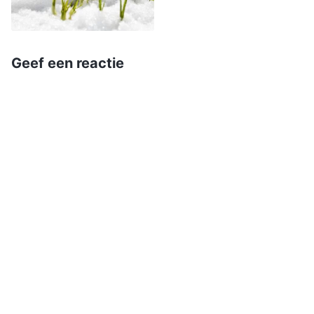
wist, bedacht ik plotseling dat, aangezien deze
kwaadaardige agenten van de CCP-overheid zo
absurd handelden, aangezien ze me geen
Geef een reactie
redelijke woorden lieten uiten, ik niets tegen hen
hoefde te zeggen. Het was beter als ik zweeg.
Zo zouden ze niets aan me hebben. Vanaf het
moment dat ik dit bedacht, schonk ik totaal
geen aandacht meer aan wat ze zeiden. Omdat
deze aanpak geen uitwerking op me had,
raakten de agenten uitzinnig en werden ze nog
barbaarser: ze probeerden met foltering een
bekentenis uit me te krijgen. Ze boeiden me aan
een metalen stoel die op de vloer
vastgeschroefd was. In mijn positie kon ik niet