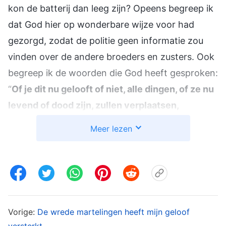
kon de batterij dan leeg zijn? Opeens begreep ik
dat God hier op wonderbare wijze voor had
gezorgd, zodat de politie geen informatie zou
vinden over de andere broeders en zusters. Ook
begreep ik de woorden die God heeft gesproken:
“
Of je dit nu gelooft of niet, alle dingen, of ze nu
levend of dood zijn, zullen verplaatsen,
veranderen, vernieuwen en verdwijnen in
Meer lezen
overeenstemming met Gods gedachten. Zo
regeert God over alle dingen
”
(Het Woord, Deel I,
De verschijning en het werk van God, God is de bron
. Alle dingen en alle
van het leven van de mens)
gebeurtenissen liggen waarlijk in Gods handen.
Vorige:
De wrede martelingen heeft mijn geloof
Of ze levend of dood zijn, alle dingen ondergaan
versterkt