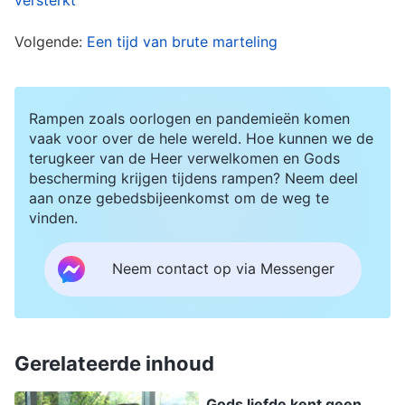
verandering in overeenstemming met Gods
Volgende:
Een tijd van brute marteling
gedachten. Op dat moment kreeg ik werkelijk
inzicht in hoe God soeverein is over alle dingen
en alle dingen orkestreert. Sterker nog, ik won
Rampen zoals oorlogen en pandemieën komen
het vertrouwen dat ik nodig had om het
vaak voor over de hele wereld. Hoe kunnen we de
terugkeer van de Heer verwelkomen en Gods
aanstaande verhoor met Gods hulp aan te
bescherming krijgen tijdens rampen? Neem deel
kunnen. De agent wees op de dingen in de tas
aan onze gebedsbijeenkomst om de weg te
en zei beschuldigend: “Hieruit blijkt dat je
vinden.
duidelijk geen gewoon kerklid bent. Je moet wel
Neem contact op via Messenger
een van de hogere leiders zijn, een belangrijk
iemand, want lagere leiders hebben geen pagers
of mobiele telefoons. Klopt dat?” “Ik begrijp niet
Gerelateerde inhoud
waar u het over hebt”, antwoordde ik. “Je doet
alsof je me niet begrijpt!” tierde hij. Hij beval me
Gods liefde kent geen