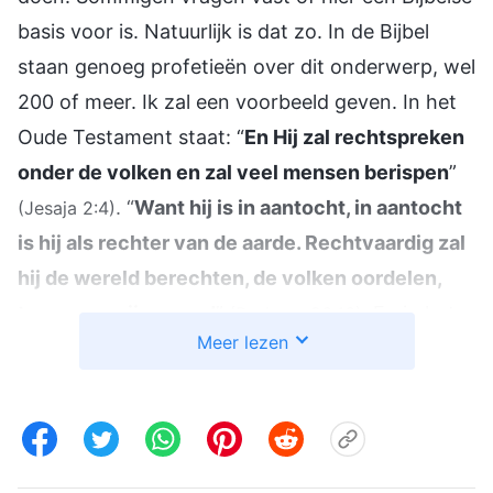
basis voor is. Natuurlijk is dat zo. In de Bijbel
staan genoeg profetieën over dit onderwerp, wel
200 of meer. Ik zal een voorbeeld geven. In het
Oude Testament staat: “
En Hij zal rechtspreken
onder de volken en zal veel mensen berispen
”
. “
Want hij is in aantocht, in aantocht
(Jesaja 2:4)
is hij als rechter van de aarde. Rechtvaardig zal
hij de wereld berechten, de volken oordelen,
trouw aan zijn woord
”
. En in het
(Psalmen 96:13)
Meer lezen
Nieuwe Testament staat: “
Want de tijd is
gekomen dat het oordeel begint bij het huis van
God
”
. De Heer Jezus profeteerde
(1 Petrus 4:17)
ook persoonlijk dat Hij zou terugkeren en
oordeelswerk zou uitvoeren in de laatste dagen.