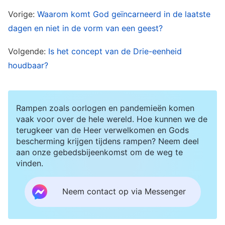
De Heer Jezus zei: “
Vorige:
Waarom komt God geïncarneerd in de laatste
Als iemand mijn woorden
dagen en niet in de vorm van een geest?
hoort en ze niet gelooft, zal ik niet over hem
oordelen: want ik kwam niet naar de aarde om te
Volgende:
Is het concept van de Drie-eenheid
oordelen, maar om de wereld te redden. Hij die
houdbaar?
mij verwerpt en mijn woorden niet ontvangt,
wordt geoordeeld: het woord dat ik heb
Rampen zoals oorlogen en pandemieën komen
gesproken zal hetzelfde zijn dat hem op de
vaak voor over de hele wereld. Hoe kunnen we de
laatste dag zal oordelen
”
. “
De
(Johannes 12:47-48)
terugkeer van de Heer verwelkomen en Gods
bescherming krijgen tijdens rampen? Neem deel
Vader zelf velt over niemand een oordeel, maar
aan onze gebedsbijeenkomst om de weg te
hij heeft het oordeel geheel aan de Zoon
vinden.
toevertrouwd
”
. “
En omdat hij de
(Johannes 5:22)
Mensenzoon is, heeft hij hem ook gezag
Neem contact op via Messenger
gegeven om het oordeel te vellen
”
(Johannes
. In Openbaring wordt geprofeteerd: “
Luid
5:27)