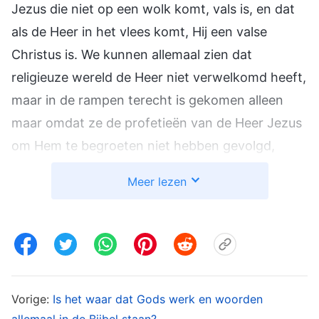
Jezus die niet op een wolk komt, vals is, en dat
als de Heer in het vlees komt, Hij een valse
Christus is. We kunnen allemaal zien dat
religieuze wereld de Heer niet verwelkomd heeft,
maar in de rampen terecht is gekomen alleen
maar omdat ze de profetieën van de Heer Jezus
om Hem te begroeten niet hebben gevolgd,
maar hun eigen noties achterna zijn gelopen en
Meer lezen
willekeurig hebben besloten dat de Heer op een
wolk moet terugkomen. Ze verlangen naar de
komst van de Heer om hen rechtstreeks op te
nemen in het hemelse koninkrijk zonder dat ze
de woorden van de Heer zelf in praktijk brengen.
Vorige:
Is het waar dat Gods werk en woorden
Door een dergelijke afschuwelijke fout te maken
allemaal in de Bijbel staan?