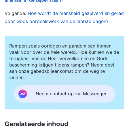
in zoiets belangrijks als het verwelkomen van de
Heer raken ze hun kans kwijt om opgenomen te
Volgende:
Hoe wordt de mensheid gezuiverd en gered
door Gods oordeelswerk van de laatste dagen?
worden en zullen ze uiteindelijk huilend en
tandenknarsend in de rampen terechtkomen. Dit
vervult
Gods woorden
: “
Mijn volk komt om,
Rampen zoals oorlogen en pandemieën komen
omdat het gebrek aan kennis heeft
”
.
(Hosea 4:6)
vaak voor over de hele wereld. Hoe kunnen we de
terugkeer van de Heer verwelkomen en Gods
bescherming krijgen tijdens rampen? Neem deel
Om te weten of de Heer Jezus op een wolk komt
aan onze gebedsbijeenkomst om de weg te
of dat Hij verschijnt om te werken als de
vinden.
vleesgeworden Mensenzoon, moeten we eerst
diep ademhalen en een aantal profetieën van de
Neem contact op via Messenger
Heer Jezus over Zijn wederkomst serieus
overdenken, en dan merken we misschien dat
we echt verlicht zijn. Laten we een paar verzen
Gerelateerde inhoud