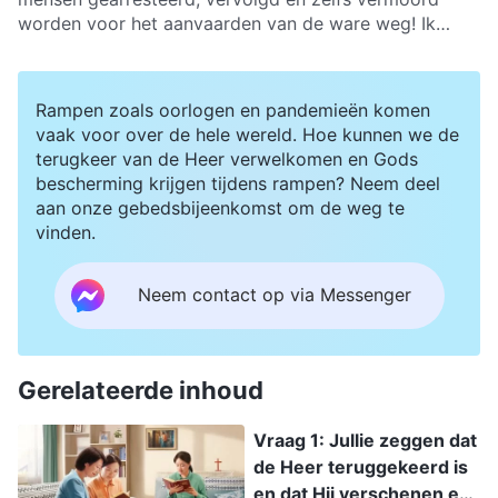
Bliksem uit het oosten – hoe kan het dat de
worden voor het aanvaarden van de ware weg! Ik
voorgangers en ouderlingen die God dienen dezelfde
begrijp niet waarom de CCP bang is van het werk van
visie en opstelling hebben als de CCP-overheid? Wat
Almachtige God.
is daar de reden van?
Rampen zoals oorlogen en pandemieën komen
vaak voor over de hele wereld. Hoe kunnen we de
terugkeer van de Heer verwelkomen en Gods
bescherming krijgen tijdens rampen? Neem deel
aan onze gebedsbijeenkomst om de weg te
vinden.
Neem contact op via Messenger
Gerelateerde inhoud
Vraag 1: Jullie zeggen dat
de Heer teruggekeerd is
en dat Hij verschenen en