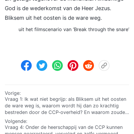
God is de wederkomst van de Heer Jezus.
Bliksem uit het oosten is de ware weg.
uit het filmscenario van ‘Break through the snare’
Vorige:
Vraag 1: Ik wat niet begrijp: als Bliksem uit het oosten
de ware weg is, waarom wordt hij dan zo krachtig
bestreden door de CCP-overheid? En waarom zouden
ook religieuze leiders hen zo heftig veroordelen?
Volgende:
Natuurlijk zijn ook voorgangers en ouderlingen
Vraag 4: Onder de heerschappij van de CCP kunnen
vervolgd door de CCP-overheid. Maar wat betreft
mensen gearresteerd, vervolgd en zelfs vermoord