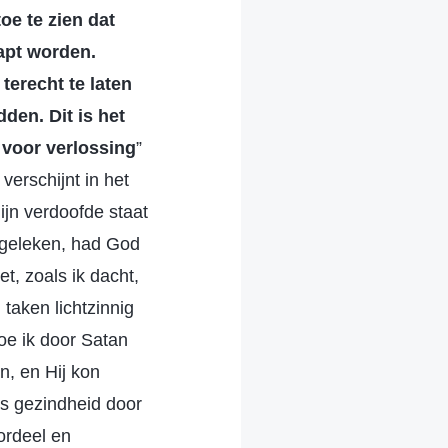
toe te zien dat
rapt worden.
 terecht te laten
dden. Dit is het
 voor verlossing
”
verschijnt in het
jn verdoofde staat
d geleken, had God
et, zoals ik dacht,
taken lichtzinnig
oe ik door Satan
n, en Hij kon
ds gezindheid door
ordeel en