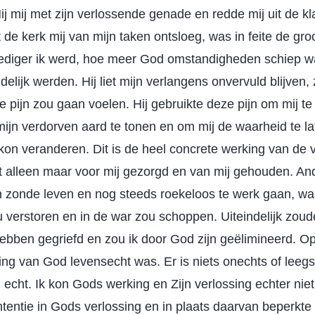
 Hij mij met zijn verlossende genade en redde mij uit de 
de kerk mij van mijn taken ontsloeg, was in feite de gro
iger ik werd, hoe meer God omstandigheden schiep wa
elijk werden. Hij liet mijn verlangens onvervuld blijven,
e pijn zou gaan voelen. Hij gebruikte deze pijn om mij t
mijn verdorven aard te tonen en om mij de waarheid te l
 kon veranderen. Dit is de heel concrete werking van de 
eft alleen maar voor mij gezorgd en van mij gehouden. An
 zonde leven en nog steeds roekeloos te werk gaan, waar
 verstoren en in de war zou schoppen. Uiteindelijk zou
ebben gegriefd en zou ik door God zijn geëlimineerd. 
sing van God levensecht was. Er is niets onechts of leeg
n echt. Ik kon Gods werking en Zijn verlossing echter niet 
tentie in Gods verlossing en in plaats daarvan beperkte i