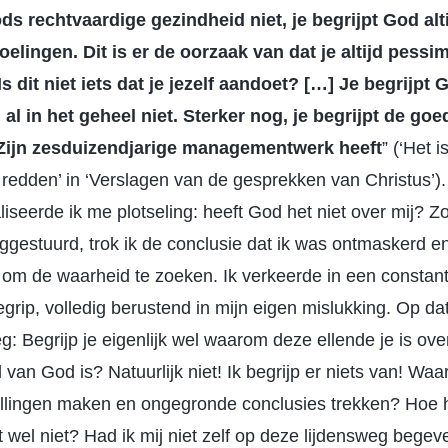
ods rechtvaardige gezindheid niet, je begrijpt God alt
oelingen. Dit is er de oorzaak van dat je altijd pessi
Is dit niet iets dat je jezelf aandoet? […] Je begrijpt
il al in het geheel niet. Sterker nog, je begrijpt de g
 Zijn zesduizendjarige managementwerk heeft
” (‘Het 
 redden’ in ‘Verslagen van de gesprekken van Christus’).
iseerde ik me plotseling: heeft God het niet over mij? Z
ggestuurd, trok ik de conclusie dat ik was ontmaskerd e
 om de waarheid te zoeken. Ik verkeerde in een constant
begrip, volledig berustend in mijn eigen mislukking. Op d
eg: Begrijp je eigenlijk wel waarom deze ellende je is ov
l van God is? Natuurlijk niet! Ik begrijp er niets van! Wa
ellingen maken en ongegronde conclusies trekken? Hoe
 wel niet? Had ik mij niet zelf op deze lijdensweg bege