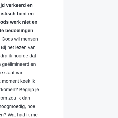
ijd verkeerd en
mistisch bent en
 Gods werk niet en
oede bedoelingen
is Gods wil mensen
 Bij het lezen van
odra ik hoorde dat
n geëlimineerd en
e staat van
at moment keek ik
erkomen? Begrijp je
arom zou ik dan
 hoogmoedig, hoe
ven? Wat had ik me