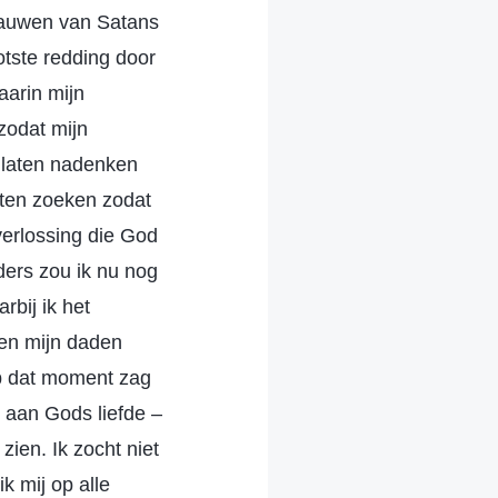
klauwen van Satans
otste redding door
arin mijn
 zodat mijn
e laten nadenken
aten zoeken zodat
verlossing die God
ders zou ik nu nog
bij ik het
den mijn daden
Op dat moment zag
s aan Gods liefde –
zien. Ik zocht niet
k mij op alle