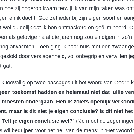
ien hoe zij hogerop kwam terwijl ik van mijn taken was o
en en ik dacht: God zet ieder bij zijn eigen soort en aa
t wel duidelijk dat ik ben ontmaskerd en geëlimineerd. 
ven als gelovige na al die jaren nog zou eindigen in zo’n
af nog afwachten. Toen ging ik naar huis met een zwaar 
eslokt door verslagenheid, vol onbegrip en verwijten jeg
 gat.
 ik toevallig op twee passages uit het woord van God: “
I
 geen toekomst hadden en helemaal niet dat jullie ve
 moesten ondergaan. Heb ik zoiets openlijk verkond
t, maar is dit niet je eigen conclusie? Is dit niet het 
 Telt je eigen conclusie wel?
” (‘Je moet de zegeningen
 wil begrijpen voor het heil van de mens’ in ‘Het Woord v