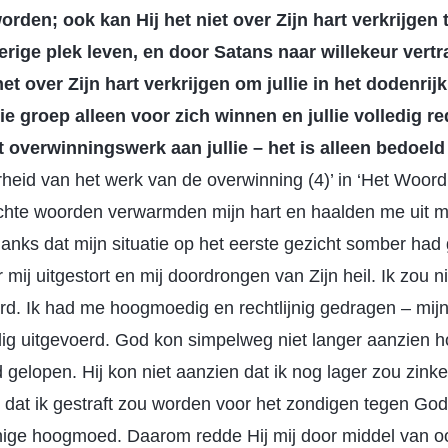
orden; ook kan Hij het niet over Zijn hart verkrijgen 
merige plek leven, en door Satans naar willekeur vert
t over Zijn hart verkrijgen om jullie in het dodenrijk
lie groep alleen voor zich winnen en jullie volledig re
 overwinningswerk aan jullie – het is alleen bedoeld
rheid van het werk van de overwinning (4)’ in ‘Het Woord 
chte woorden verwarmden mijn hart en haalden me uit mi
danks dat mijn situatie op het eerste gezicht somber ha
er mij uitgestort en mij doordrongen van Zijn heil. Ik zou ni
d. Ik had me hoogmoedig en rechtlijnig gedragen – mijn 
dig uitgevoerd. God kon simpelweg niet langer aanzien h
gelopen. Hij kon niet aanzien dat ik nog lager zou zinke
n dat ik gestraft zou worden voor het zondigen tegen Go
nige hoogmoed. Daarom redde Hij mij door middel van o