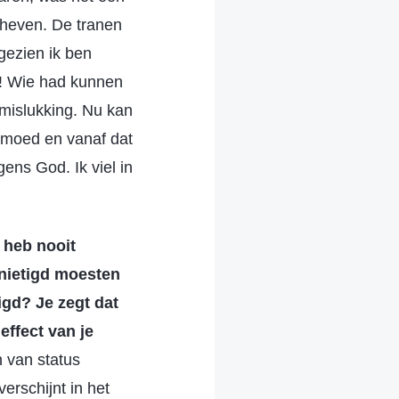
ntheven. De tranen
ngezien ik ben
O! Wie had kunnen
 mislukking. Nu kan
gemoed en vanaf dat
ens God. Ik viel in
k heb nooit
rnietigd moesten
igd? Je zegt dat
effect van je
 van status
erschijnt in het