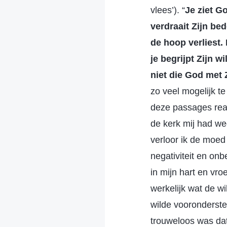
vlees’). “
Je ziet G
verdraait Zijn bed
de hoop verliest. 
je begrijpt Zijn w
niet die God met
zo veel mogelijk te
deze passages real
de kerk mij had we
verloor ik de moed
negativiteit en on
in mijn hart en vro
werkelijk wat de wi
wilde vooronderst
trouweloos was dat