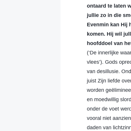
ontaard te laten w
jullie zo in die s
Evenmin kan Hij he
komen. Hij wil jul
hoofddoel van het
(‘De innerlijke waa
vlees’). Gods opre
van desillusie. On
juist Zijn liefde ov
worden geëlimineer
en moedwillig slor
onder de voet werd 
vooral niet aanzie
daden van lichtzin