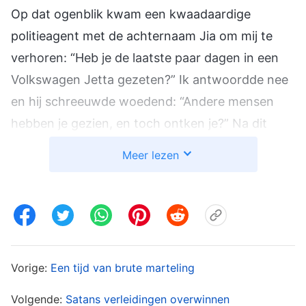
Op dat ogenblik kwam een kwaadaardige
politieagent met de achternaam Jia om mij te
verhoren: “Heb je de laatste paar dagen in een
Volkswagen Jetta gezeten?” Ik antwoordde nee
en hij schreeuwde woedend: “Andere mensen
hebben je gezien, en toch ontken je?” Na dit
gezegd te hebben gaf hij me een gemene klap in
Meer lezen
het gezicht. Ik voelde alleen nog de brandende
pijn op mijn wang. Hij brulde toen luid: “Laten we
eens zien hoe flink je bent!” Hij pakte een brede
riem op terwijl hij sprak en sloeg daarmee
voortdurend op mijn gezicht, ik weet niet
Vorige:
Een tijd van brute marteling
hoeveel keren ik afgeranseld werd en ik kon het
niet laten om het elke keer uit te gillen van de
Volgende:
Satans verleidingen overwinnen