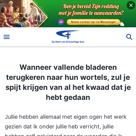
Wanneer vallende bladeren terugkeren naar hun wortels, zul je spijt krijgen van al het kwaad dat je hebt gedaan
Wanneer vallende bladeren
terugkeren naar hun wortels, zul je
spijt krijgen van al het kwaad dat je
hebt gedaan
Jullie hebben allemaal met eigen ogen het werk gezien dat ik onder jullie heb verricht, jullie hebben zelf geluisterd naar de woorden die ik heb gesproken, en jullie hebben allemaal mijn houding tegenover jullie gekend, dus horen jullie te weten waarom ik dit werk in jullie verricht. Ik zeg jullie in alle eerlijkheid: jullie zijn alleen maar werktuigen voor mijn werk van de overwinning in de laatste dagen, de gereedschappen voor het verbreiden van mijn werk onder de naties van de heidenen. Ik spreek door jullie onrechtvaardigheid, vuilheid, weerstand en opstandigheid heen om mijn werk beter uit te breiden en mijn naam te verspreiden onder de heidense naties, dat wil zeggen: onder enige van de naties buiten Israël. Dit is zodat mijn naam, mijn daden en mijn stem overal in de naties van de heidenen kunnen worden verspreid, waardoor alle naties die niet bij Israël horen door mij kunnen worden overwonnen, mij kunnen aanbidden en mijn heilige landen worden buiten de landen Israël en Egypte. Het uitbreiden van mijn werk is in feite het uitbreiden van mijn werk van de overwinning en het uitbreiden van mijn heilige land; het is de uitbreiding van mijn vaste voet op aarde. Het moet jullie duidelijk zijn dat jullie alleen maar de schepselen onder de naties van de heidenen zijn, die ik overwin. Oorspronkelijk hadden jullie noch status, noch enige gebruikswaarde, en waren jullie volstrekt nutteloos. Het is alleen doordat ik de maden van de mestvaalt heb verheven om voorbeelden te zijn van mijn overwinning over het hele land, om het enige ‘referentiemateriaal’ te zijn van mijn overwinning over het hele land, dat jullie zo fortuinlijk zijn geweest om met mij in contact te komen en nu met mij samen te komen. Het is vanwege jullie lage status dat ik jullie heb uitgekozen om de voorbeelden en modellen van mijn overwinningswerk te zijn. Het is alleen om deze reden dat ik onder jullie werk en spreek, en dat ik met jullie leef en verblijf. Jullie moeten weten dat het alleen door mijn management en door mijn extreme afkeer van de maden in de mestvaalt komt dat ik onder jullie spreek – het is zover gekomen dat ik woedend ben. Mijn werk onder jullie is in het geheel niet hetzelfde als het werk van Jehova in Israël, en in het bijzonder is het niet hetzelfde als het werk dat Jezus in Judea heeft gedaan. Het is met grote tolerantie dat ik spreek en werk, en het is met woede en ook oordeel dat ik deze ontaarden overwin. Het lijkt in niets op Jehova die Zijn volk in Israël leidt. Zijn werk in Israël was het schenken van voedsel en levend water, en Hij was vol barmhartigheid en liefde voor Zijn volk terwijl Hij hen voorzag. Het werk van tegenwoordig wordt verricht onder een vervloekte natie van mensen die niet zijn uitverkoren. Er is geen overdadig eten, noch is er het dorstlessende levensmiddel van het levende water, en er is al helemaal geen toevoer van overvloedige materiële goederen; er is alleen een toevoer van overvloedig oordeel en overvloedige vervloeking en tuchtiging. Deze op de mestvaalt levende maden zijn het absoluut niet waard de bergen vol vee en schapen, de grote rijkdom en de mooiste kinderen van het hele land te verkrijgen, zoals ik aan Israël heb geschonken. Het huidige Israël offert op het altaar het vee en de schapen en de gouden en zilveren voorwerpen waarmee ik het volk van Israël voed, en overstijgt het tiende deel dat Jehova onder de wet vereist. Daarom heb ik hun zelfs nog meer gegeven – meer dan honderd keer wat Israël onder de wet zou verkrijgen. Dat waarmee ik Israël voed, overtreft alles wat Abraham heeft verkregen, en alles wat Isaak heeft verkregen. Ik zal de familie van Israël vruchtbaar maken en zich laten vermenigvuldigen, en ik zal ervoor zorgen dat mijn volk Israël zich over de wereld verspreidt. Degenen die ik zegen en voor wie ik zorg, zijn nog altijd het uitverkoren volk van Israël – dat wil zeggen: de mensen die alles aan mij wijden en die alles van mij hebben verkregen. Het is omdat ze mij in gedachten houden dat ze hun pasgeboren kalveren en lammeren offeren op mijn heilige altaar, en alles wat ze hebben ten overstaan van mij offeren. Zelfs hun pasgeboren eerste zonen offeren ze in afwachting van mijn terugkeer. En hoe zit het met jullie? Jullie wekken mijn woede op, stellen eisen aan mij en stelen de offers van hen die dingen aan mij offeren, en jullie weten niet dat jullie mij beledigen; daarom is al wat jullie verkrijgen geween en straf in de duisternis. Jullie hebben mijn woede vele malen uitgelokt, en ik heb mijn brandende vuren zozeer neer laten regenen, dat heel wat mensen een tragisch einde hebben gevonden, en dat gelukkige huishoudens troosteloze graven zijn geworden. Het enige wat ik voor deze maden heb, is eindeloze woede, en ik ben niet van plan hen te zegenen. Het is alleen omwille van mijn werk dat ik een uitzondering heb gemaakt en jullie heb opgetild, en grote vernedering heb verdragen en onder jullie heb gewerkt. Ware het niet voor de wil van mijn Vader, hoe zou ik dan in hetzelfde huis kunnen wonen met de maden die in de mestvaalt krioelen? Ik voel extreme walging voor al jullie handelingen en woorden en hoe dan ook, omdat ik een bepaald ‘belang’ stel in jullie vuilheid en opstandigheid, is dit een grote verzameling van mijn woorden geworden. Anders zou ik beslist niet zo lang onder jullie zijn gebleven. Jullie moeten daarom weten dat mijn houding richting jullie er alleen maar een van medeleven en medelijden is; ik heb zelfs geen druppel liefde voor jullie. Wat ik voor jullie heb, is alleen maar tolerantie, want ik doe dit louter omwille van mijn werk. En jullie hebben mijn daden alleen maar gezien omdat ik vuilheid en opstandigheid heb uitgekozen als ‘grondstoffen’; anders zou ik mijn daden beslist niet aan deze maden openbaren. Ik werk alleen met tegenzin in jullie, wat totaal niets wegheeft van de paraatheid en bereidheid waarmee ik mijn werk in Israël heb gedaan. Ik draag mijn kwaadheid terwijl ik mijzelf dwing om onder jullie te spreken. Ware het niet omwille van mijn grotere werk, hoe zou ik het dan kunnen verdragen om zulke maden te blijven zien? Ware het niet omwille van mijn naam, dan zou ik lang geleden zijn opgestegen naar de hoogste hoogten en zou ik deze maden samen met hun mestvaalt volledig hebben verbrand! Ware het niet omwille van mijn glorie, hoe zou ik deze boze demonen dan kunnen toestaan om zich openlijk tegen mij te verzetten met hun hoofden die voor mijn ogen heen en weer zwaaien? Ware het niet om het soepel laten uitvoeren van mijn werk, zonder de geringste belemmering, hoe zou ik dan kunnen toestaan dat deze made-achtige mensen ongebreideld misbruik van mij maken? Als honderd mensen in een dorp in Israël op deze manier tegen mij in opstand zouden komen, zou ik hen, zelfs al hadden ze offers aan me gebracht, nog altijd volkomen vernietigen en in spleten in de grond werpen om te voorkomen dat mensen in andere steden ooit nog in opstand zouden komen. Ik ben een vuur dat alles verwoest en ik duld geen belediging. Omdat mensen allemaal door mij zijn geschapen, moeten ze gehoorzamen wat ik ook maar zeg en doe, en mogen ze niet in opstand komen. Mensen hebben het recht niet om zich met mijn werk te bemoeien, laat staan dat ze bevoegd zijn om te analyseren wat goed en fout is in mijn werk en woorden. Ik ben de Heer van de schepping, en de schepsels moeten alles wat ik vereis bereiken met een hart vol eerbied voor mij; ze moeten niet proberen met mij te redeneren en moeten zich vooral niet verzetten. Met mijn gezag heers ik over mijn mensen, en allen die onderdeel vormen van mijn schepping moeten zich onderwerpen aan mijn gezag. Hoewel jullie tegenwoordig vrijmoedig en aanmatigend zijn tegenover mij, hoewel jullie ongehoorzaam zijn aan de woorden waarmee ik jullie onderricht en geen angst kennen, beantwoord ik jullie opstandigheid alleen maar met verdraagzaamheid. Ik zal niet in een driftbui uitbarsten en mijn werk aantasten omdat minuscule, onbeduidende maden het vuil in de mestvaalt hebben omgewoeld. Ik gedoog het voortdurende bestaan van alles waarvan ik walg en alle dingen die ik verafschuw omwille van de wil van mijn Vader, en dat zal ik doen tot mijn uitspraken compleet zijn, tot mijn allerlaatste moment. Maak je geen zorgen! Ik kan mij niet verlagen tot hetzelfde niveau als een naamloze made, en zal mijn mate van vaardigheid niet met de jouwe meten. Ik walg van je, maar ik kan het volhouden. Je bent me ongehoorzaam, maar je kunt niet ontsnappen aan de dag waarop ik je zal tuchtigen, die mijn Vader mij heeft beloofd. Kan een geschapen made zich meten met de Heer van de schepping? In de herfst keren gevallen bladeren terug naar hun wortels; jij zult terugkeren naar het huis van je ‘vader’ en ik zal terugkeren aan mijn Vaders zijde. Zijn tedere genegenheid zal me begeleiden, en jij zult gevolgd worden door het vertrappen van je vader. Ik zal de glorie van mijn Vader hebben, en jij zult de schande van de jouwe hebben. Ik zal de tuchtiging die ik lange tijd heb ingehouden gebruiken om je te begeleiden, en jouw ranzige vlees, dat al tienduizenden jaren verdorven is, zal met mijn tuchtiging in aanraking komen. Ik zal mijn werk van woorden in jou hebben voltooid, begeleid door verdraagzaamheid, en jij zult de rol beginnen te vervullen van het ondergaan van rampspoed door toedoen van mijn woorden. Ik zal me enorm verheugen en werken in Israël; jij zult wenen en knarsetanden, bestaan en sterven in de modder. Ik zal mijn oorspronkelijke vorm terugkrijgen en niet langer met je verblijven in de vuilheid, terwijl jij je oorspronkelijke lelijkheid zult terugkrijgen en zult blijven rondgraven in de mestvaalt. Wanneer mijn werk en woorden zijn voltooid, zal het voor mij een dag van vreugde zijn. Wanneer het klaar is met jouw verzet en opstandigheid, zal het voor jou een dag van wenen zijn. Ik zal niet met je meevoelen, en je zult me nooit meer zien. Ik zal niet langer in dialoog met je treden, en je zult me nooit meer tegenkomen. Ik zal je opstandigheid haten, en je zult