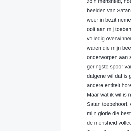
zo’n mensheid, ho
beelden van Satan, 
weer in bezit neme
ooit aan mij toebe
volledig overwinne
waren die mijn bee
onderworpen aan zi
geringste spoor va
datgene wil dat is 
andere entiteit hor
Maar wat ik wil is
Satan toebehoort, 
mijn glorie die be
de mensheid volled