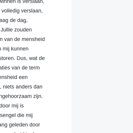
winnen is verslaan,
 volledig verslaan,
aag de dag,
 Jullie zouden
en van de mensheid
en mij kunnen
storen. Dus, wat de
aties van de term
mensheid een
, niets anders dan
ongehoorzaam zijn.
oor mij is
sengel die mij
lang geleden door