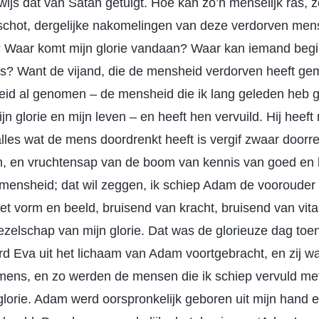
ewijs dat van Satan getuigt. Hoe kan zo’n menselijk ras, zo
chot, dergelijke nakomelingen van deze verdorven mense
 Waar komt mijn glorie vandaan? Waar kan iemand begi
is? Want de vijand, die de mensheid verdorven heeft gem
eid al genomen – de mensheid die ik lang geleden heb 
n glorie en mijn leven – en heeft hen vervuild. Hij heeft 
les wat de mens doordrenkt heeft is vergif zwaar doorr
an, en vruchtensap van de boom van kennis van goed en 
 mensheid; dat wil zeggen, ik schiep Adam de vooroude
et vorm en beeld, bruisend van kracht, bruisend van vital
ezelschap van mijn glorie. Dat was de glorieuze dag toe
d Eva uit het lichaam van Adam voortgebracht, en zij w
mens, en zo werden de mensen die ik schiep vervuld me
glorie. Adam werd oorspronkelijk geboren uit mijn hand 