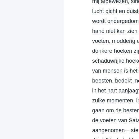
mij afgewezen, sin
lucht dicht en dui
wordt ondergedompel
hand niet kan zien 
voeten, modderig en
donkere hoeken zij
schaduwrijke hoek
van mensen is het
beesten, bedekt met
in het hart aanjaa
zulke momenten, in
gaan om de bestem
de voeten van Sata
aangenomen – sterk