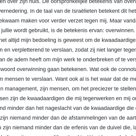
n over zijn huis. De oorspronkelijke betekenis van over
nedering. In de taal van de Israëlieten betekent dit het
bekwaam maken voor verder verzet tegen mij. Maar vand
ullie wordt gebruikt, is de betekenis ervan: overwinnen.
het altijd mijn bedoeling is geweest om de kwaadaardig
ien en verpletterend te verslaan, zodat zij niet langer teg
taan de adem heeft om mijn werk te onderbreken of te ver
it woord overwinning gaan betekenen. Wat ook de connot
 om mensen te verslaan. Want ook al is het waar dat de 
ijn management, zijn mensen, om het preciezer te stellen
sen zijn de kwaadaardigen die mij tegenwerken en mij 
d minder dan het nageslacht van de kwaadaardige die d
zijn niemand minder dan de afstammelingen van de aart
zijn niemand minder dan de erfenis van de duivel die, 