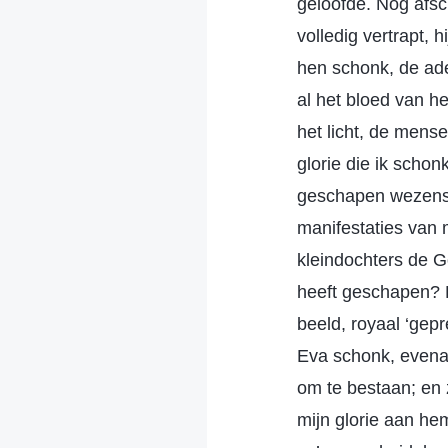
geloofde. Nog afsc
volledig vertrapt, h
hen schonk, de adem
al het bloed van h
het licht, de mens
glorie die ik scho
geschapen wezens? 
manifestaties van
kleindochters de 
heeft geschapen? 
beeld, royaal ‘gep
Eva schonk, evenal
om te bestaan; en 
mijn glorie aan he