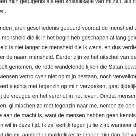
en mijn getuigenis als een kristallisatie van mijzelf, als 
il.
zenden jaren geschiedenis geduurd voordat de mensheid
e mensheid die ik in het begin heb geschapen al lang gel
id is niet langer de mensheid die ik wens, en dus verd
ger de naam mensheid. Eerder zijn ze het uitschot van 
eft genomen, de rotte wandelende lijken die Satan be
t. Mensen vertrouwen niet op mijn bestaan, noch verwelk
t slechts met tegenzin op mijn verzoeken, gaat tijdelijk
ij de vreugde en het verdriet in het leven. Omdat mensen
zien, glimlachen ze met tegenzin naar me, nemen ze een
 aan de macht is, want de mensen hebben geen kennis
wil in deze tijd. Ik zal eerlijk tegen jullie zijn: wanneer
 die mij aanbidt gemakkelijker te dragen zijn dan dat va