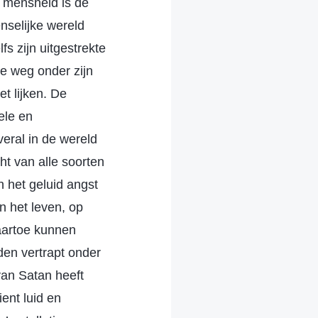
e mensheid is de
nselijke wereld
s zijn uitgestrekte
De weg onder zijn
et lijken. De
ele en
ral in de wereld
t van alle soorten
n het geluid angst
n het leven, op
aartoe kunnen
en vertrapt onder
van Satan heeft
ent luid en