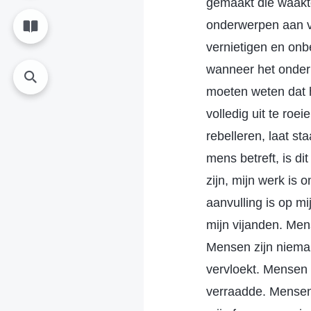
gemaakt die waakte
onderwerpen aan ver
vernietigen en on
wanneer het onder j
moeten weten dat 
volledig uit te roe
rebelleren, laat s
mens betreft, is d
zijn, mijn werk is
aanvulling is op m
mijn vijanden. Men
Mensen zijn nieman
vervloekt. Mensen 
verraadde. Mensen 