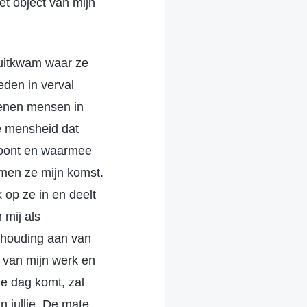
het object van mijn
 uitkwam waar ze
eden in verval
ienen mensen in
de mensheid dat
woont en waarmee
omen ze mijn komst.
 op ze in en deelt
 mij als
 houding aan van
 van mijn werk en
 de dag komt, zal
n jullie. De mate