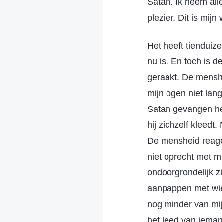
Satan. Ik neem alle
plezier. Dit is mijn w
Het heeft tiendui
nu is. En toch is d
geraakt. De menshe
mijn ogen niet lan
Satan gevangen he
hij zichzelf kleed
De mensheid reageer
niet oprecht met m
ondoorgrondelijk 
aanpappen met wie
nog minder van mijn 
het leed van iemand