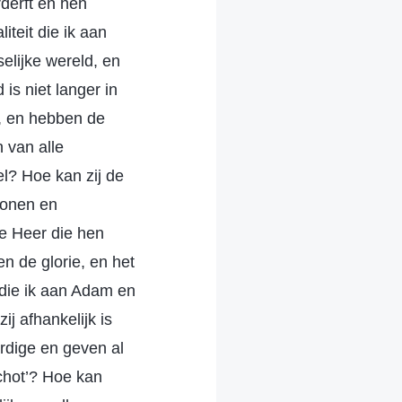
derft en hen
liteit die ik aan
selijke wereld, en
is niet langer in
n, en hebben de
 van alle
l? Hoe kan zij de
zonen en
e Heer die hen
 de glorie, en het
 die ik aan Adam en
j afhankelijk is
ardige en geven al
schot’? Hoe kan