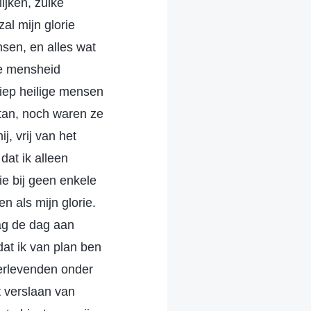
jken, zulke
al mijn glorie
sen, en alles wat
de mensheid
iep heilige mensen
atan, noch waren ze
, vrij van het
dat ik alleen
ie bij geen enkele
n als mijn glorie.
aag de dag aan
dat ik van plan ben
verlevenden onder
t verslaan van