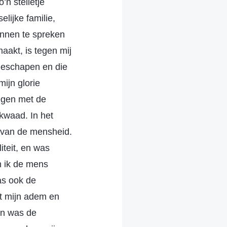
’n stelletje
lijke familie,
nnen te spreken
aakt, is tegen mij
geschapen en die
mijn glorie
egen met de
kwaad. In het
r van de mensheid.
iteit, en was
n ik de mens
as ook de
t mijn adem en
en was de