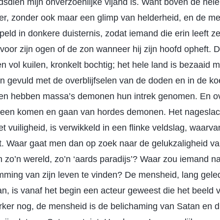
dsdien mijn onverzoenlijke vijand is. Want boven de hel
ster, zonder ook maar een glimp van helderheid, en de me
d in donkere duisternis, zodat iemand die erin leeft zelf
voor zijn ogen of de zon wanneer hij zijn hoofd opheft. 
 vol kuilen, kronkelt bochtig; het hele land is bezaaid m
n gevuld met de overblijfselen van de doden en in de ko
en hebben massa’s demonen hun intrek genomen. En ove
 een komen en gaan van hordes demonen. Het nageslach
 vuiligheid, is verwikkeld in een flinke veldslag, waarva
gt. Waar gaat men dan op zoek naar de gelukzaligheid va
 zo’n wereld, zo’n ‘aards paradijs’? Waar zou iemand n
ming van zijn leven te vinden? De mensheid, lang geled
n, is vanaf het begin een acteur geweest die het beeld 
er nog, de mensheid is de belichaming van Satan en di