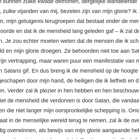
e kunnen zulke kwade demonen, dergelijke wandelende li
zulke vijanden van mij, bezeten zijn van mijn glorie? Ik z
n, mijn getuigenis terugroepen dat bestaat onder de men
hoorde en dat ik de mensheid lang geleden gaf – ik zal 
n. Je zou echter moeten weten dat de mensen die ik sch
ld en mijn glorie droegen. Ze behoorden niet toe aan S
jn vertrapping, maar waren puur een manifestatie van mij
n Satans gif. En dus breng ik de mensheid op de hoogte 
geschapen door mijn hand, de heiligen die ik liefheb en d
en. Verder zal ik plezier in hen hebben en hen beschouwe
 niet de mensheid die verdorven is door Satan, die vand
en die niet langer mijn oorspronkelijke schepping is. Om
staat in de menselijke wereld terug te nemen, zal ik de o
ig overwinnen, als bewijs van mijn glorie aangaande he