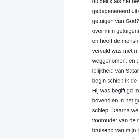
duidelijk als het b
gedegenereerd uits
getuigen van God?
over mijn getuigen
en heeft de mensh
vervuld was met mij
weggenomen, en al
lelijkheid van Sat
begin schiep ik de
Hij was begiftigd m
bovendien in het g
schiep. Daarna wer
voorouder van de 
bruisend van mijn 