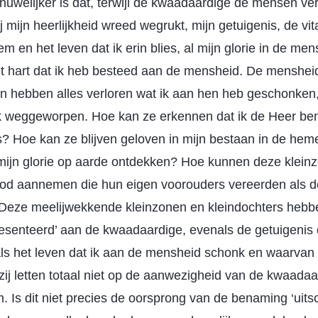
huwelijker is dat, terwijl de kwaadaardige de mensen ver
ij mijn heerlijkheid wreed wegrukt, mijn getuigenis, de vita
 en het leven dat ik erin blies, al mijn glorie in de men
et hart dat ik heb besteed aan de mensheid. De mensheid 
en hebben alles verloren wat ik aan hen heb geschonke
nk weggeworpen. Hoe kan ze erkennen dat ik de Heer ben
Hoe kan ze blijven geloven in mijn bestaan in de heme
 mijn glorie op aarde ontdekken? Hoe kunnen deze klein
God aannemen die hun eigen voorouders vereerden als d
Deze meelijwekkende kleinzonen en kleindochters hebben
resenteerd’ aan de kwaadaardige, evenals de getuigenis
s het leven dat ik aan de mensheid schonk en waarvan zi
zij letten totaal niet op de aanwezigheid van de kwaada
m. Is dit niet precies de oorsprong van de benaming ‘uit