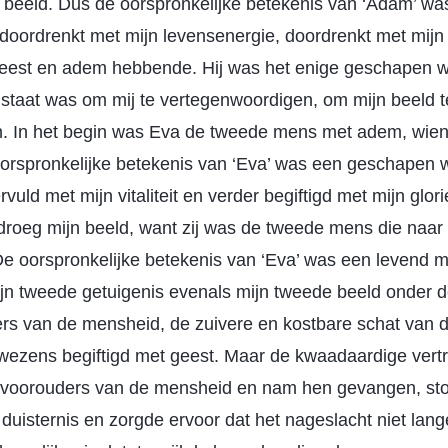
beeld. Dus de oorspronkelijke betekenis van ‘Adam’ wa
ordrenkt met mijn levensenergie, doordrenkt met mijn 
eest en adem hebbende. Hij was het enige geschapen w
n staat was om mij te vertegenwoordigen, om mijn beeld 
. In het begin was Eva de tweede mens met adem, wien
oorspronkelijke betekenis van ‘Eva’ was een geschapen 
rvuld met mijn vitaliteit en verder begiftigd met mijn glo
droeg mijn beeld, want zij was de tweede mens die naar 
e oorspronkelijke betekenis van ‘Eva’ was een levend m
ijn tweede getuigenis evenals mijn tweede beeld onder d
rs van de mensheid, de zuivere en kostbare schat van 
wezens begiftigd met geest. Maar de kwaadaardige vertr
 voorouders van de mensheid en nam hen gevangen, stor
 duisternis en zorgde ervoor dat het nageslacht niet lang